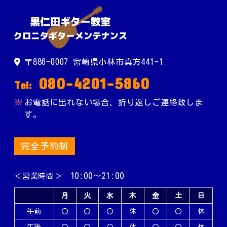
〒886-0007 宮崎県小林市真方441-1
080-4201-5860
Tel:
お電話に出れない場合、折り返しご連絡致しま
す。
完全予約制
10:00～21:00
＜営業時間＞
月
火
水
木
金
土
日
午前
〇
〇
〇
休
〇
〇
休
午後
〇
〇
〇
休
〇
〇
休